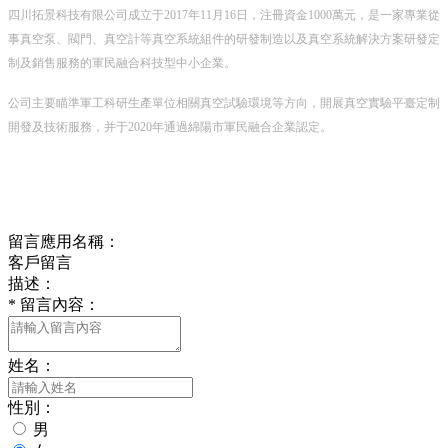
四川拓景科技有限公司成立于2017年11月16日，注冊資金1000萬元，是一家專業從
事真空泵、閥門、真空計等真空系統組件的研發制造以及真空系統解決方案研發定
制及銷售服務的軍民融合科技型中小企業。
公司主要瞄準軍工科研生產單位相關真空試驗環境等方向，開展真空實驗平臺定制
開發及技術服務，并于2020年通過綿陽市軍民融合企業認定。
留言反饋
留言應用名稱：
客戶留言
描述：
*
留言內容：
姓名：
性別：
男